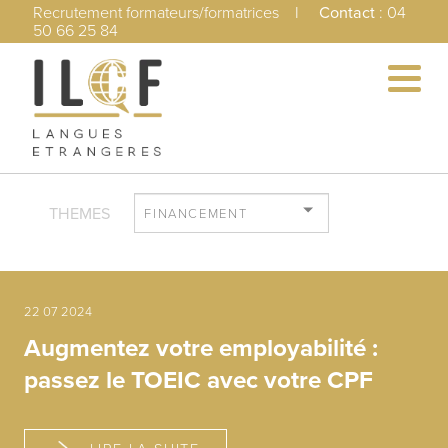
Recrutement formateurs/formatrices
I
Contact
:
04
50 66 25 84
THEMES
FINANCEMENT
22 07 2024
Augmentez votre employabilité :
passez le TOEIC avec votre CPF
LIRE LA SUITE