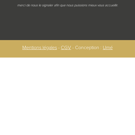
merci de nous le signaler afin que nous puissions mieux vous accueillir.
Mentions légales
-
CGV
- Conception :
Umé